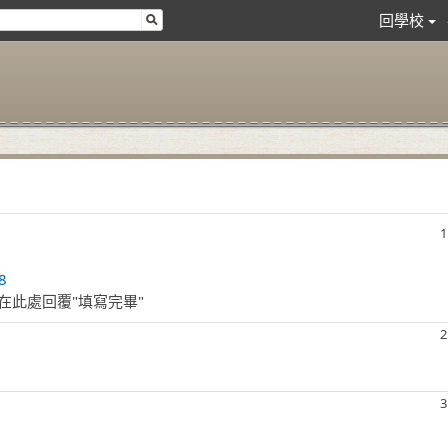
回學校
1
8
請在此處回覆"填寫完畢"
2
3