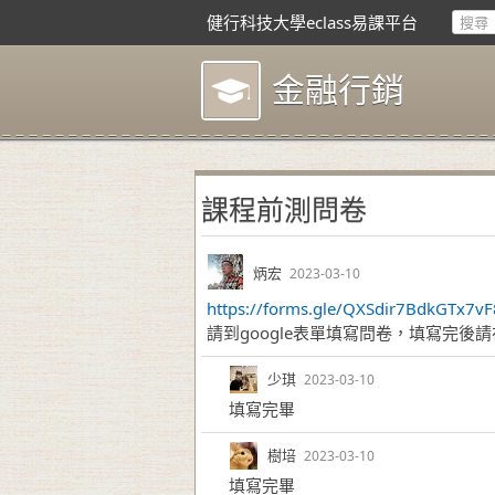
健行科技大學eclass易課平台
金融行銷
課程前測問卷
炳宏
2023-03-10
https://forms.gle/QXSdir7BdkGTx7vF
請到google表單填寫問卷，填寫完後
少琪
2023-03-10
填寫完畢
樹培
2023-03-10
填寫完畢