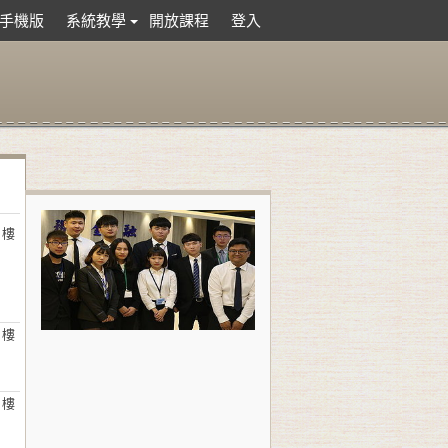
手機版
系統教學
開放課程
登入
 樓
 樓
 樓