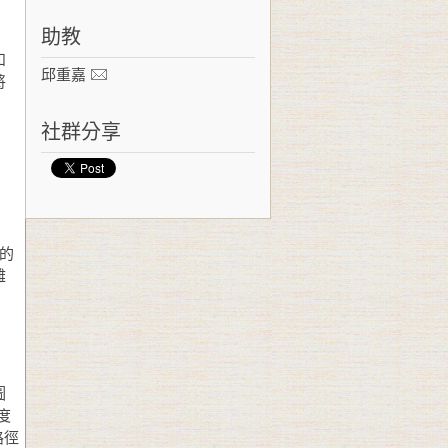
助教
和
邱重嘉
將
社群分享
樹的
雜
圖
度
路徑