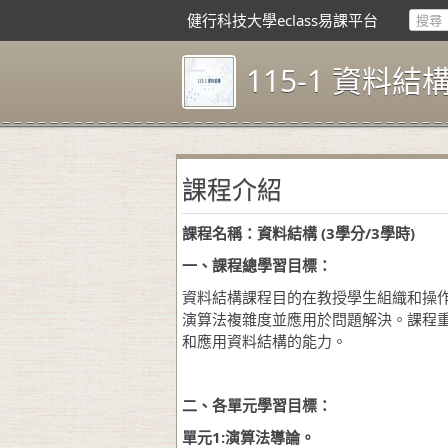
健行科技大學eclass易課平台
115-1 資料結
課程介紹
課程名稱
：
資料結構
(3
學分
/3
學時
)
一
、
課程總學習目標：
資料結構課程目的在教授學生組織和操
演算法複雜度並應用於問題解決。課程
和應用資料結構的能力。
二
、
各單元學習目標：
單元
1:
演算法導論。