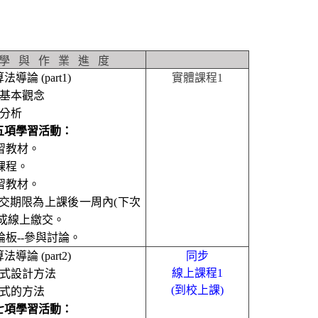
學
與
作
業
進
度
法導論 (part1)
實體課程
1
基本觀念
分析
五項學習活動：
習教材
。
課程
。
習教材
。
交期限為上課後一周內
(
下次
成線上繳交。
論板
--
參與討論
。
法導論 (part2)
同步
線上課程
1
式設計方法
(
到校上課
)
式的方法
七項學習活動
：