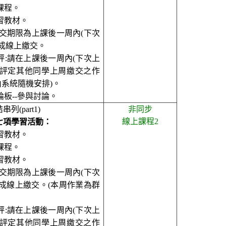
課程
。
習教材
。
交期限為上課後一周內
(
下次
成線上繳交
。
評
:
請在上課後一周內
(
下次上
評定其他同學上周繳交之作
由系統隨機安排
)
。
論板
--
參與討論
。
串列(part1)
非同步
線上課程
2
七項學習活動
：
習教材
。
課程
。
習教材
。
交期限為上課後一周內
(
下次
成線上繳交
。(本
周
作業為群
評
:
請在上課後一周內
(
下次上
評定其他同學上周繳交之作