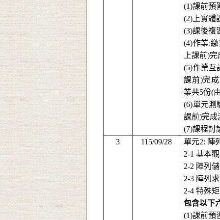
(1)
課前預
(2)
上實體
(3)
課後複
(4)
作業
:
繳
上課前
)
完
(5)
作業互
課前
)
完成
業共
5
份
(
(6)
單元測
課前
)
完成
(7)
課程討
3
115/09/28
單元
2
:
陣
2-1
基本觀
2-2
陣列儲
2-3
陣列求
2-4
特殊矩
包含以下
(1)
課前預