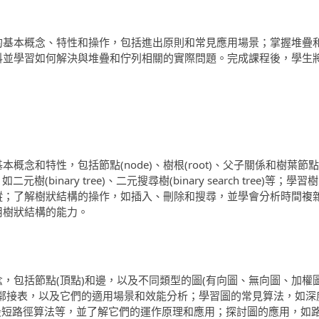
的基本概念、特性和操作，包括進出原則和常見應用場景；掌握堆疊
料並學習如何解決與堆疊和佇列相關的實際問題。完成課程後，學生
念和特性，包括節點(node)、樹根(root)、父子關係和樹葉節點
元樹(binary tree)、二元搜尋樹(binary search tree)等；學習
蹤；了解樹狀結構的操作，如插入、刪除和搜尋，並學會分析時間複
用樹狀結構的能力。
，包括節點(頂點)和邊，以及不同類型的圖(有向圖、無向圖、加權
和鄰接表，以及它們的適用場景和效能分析；學習圖的常見算法，如深
S)、最短路徑算法等，並了解它們的運作原理和應用；探討圖的應用，如