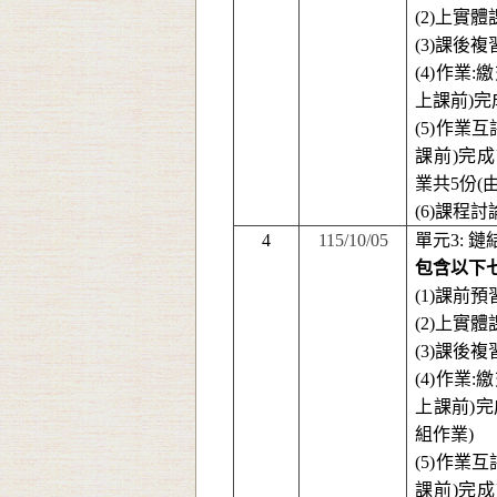
(2)
上實體
(3)
課後複
(4)
作業
:
繳
上課前
)
完
(5)
作業互
課前
)
完成
業共
5
份
(
(6)
課程討
4
115/10/05
單元
3
:
鏈結
包含以下
(1)
課前預
(2)
上實體
(3)
課後複
(4)
作業
:
繳
上課前
)
完
組作業)
(5)
作業互
課前
)
完成