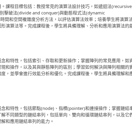
課程目標包括：教授常見的演算法設計技巧，如遞迴法(recursive
別擊破法(divide and conquer)與動態程式法(dynamic
演算法的時間和空間複雜度分析方法，以評估演算法效率；培養學生將演算
圖形演算法等。完成課程後，學生將具備理解、分析和應用演算法的
概念和特性，包括索引、存取和更新操作；掌握陣列的常見應用，如
實現和操作，以及其與靜態陣列的區別；學習如何解決與陣列相關的
雜度，並學會進行效能分析和優化。完成課程後，學生將具備理解和
特性，包括節點(node)、指標(pointer)和連接操作；掌握鏈結
了解不同類型的鏈結串列，包括單向、雙向和循環鏈結串列，以及它
理解和應用鏈結串列的能力。