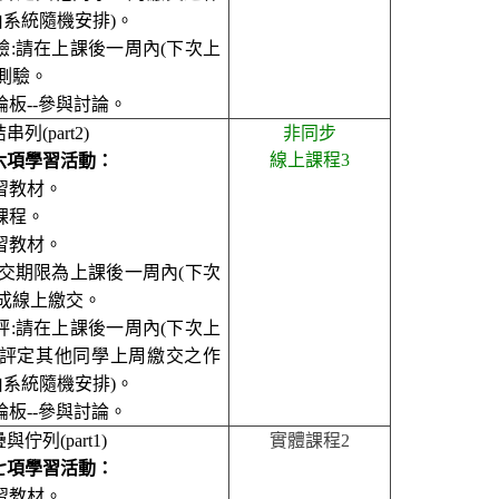
由系統隨機安排
)
。
驗
:
請在上課後一周內
(
下次上
測驗
。
論板
--
參與討論
。
串列(part2)
非同步
線上課程
3
六項學習活動
：
習教材
。
課程
。
習教材
。
交期限為上課後一周內
(
下次
成線上繳交
。
評
:
請在上課後一周內
(
下次上
評定其他同學上周繳交之作
由系統隨機安排
)
。
論板
--
參與討論
。
疊與佇列
(part1)
實體課程
2
七項學習活動
：
習教材
。