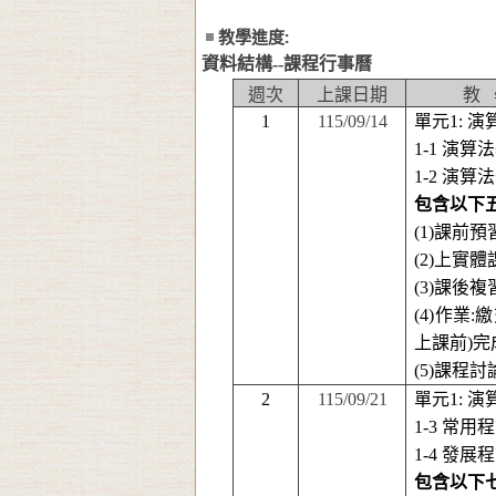
教學進度:
資料結構
--
課程行事曆
週次
上課日期
教
1
115/09/14
單元1: 演算
1-1
演算法
1-2
演算法
包含以下
(1)
課前預
(2)
上實體
(3)
課後複
(4)
作業
:
繳
上課前
)
完
(5)
課程討
2
115/09/21
單元1: 演算
1-3
常用程
1-4
發展程
包含以下