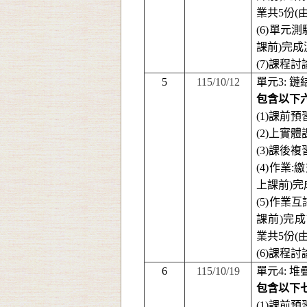
業共
5
份
(
(6)
單元測
課前
)
完成
(7)
課程討
5
115/10/12
單元
3
:
鏈結
包含以下
(1)
課前預
(2)
上實體
(3)
課後複
(4)
作業
:
繳
上課前
)
完
(5)
作業互
課前
)
完成
業共
5
份
(
(6)
課程討
6
115/10/19
單元
4:
堆
包含以下
(1)
課前預