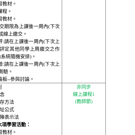
習教材
。
課程
。
習教材
。
交期限為上課後一周內
(
下次
成線上繳交
。
評
:
請在上課後一周內
(
下次上
評定其他同學上周繳交之作
由系統隨機安排
)
。
驗
:
請在上課後一周內
(
下次上
測驗
。
論板
--
參與討論
。
列
非同步
線上課程
1
念
(
教師節
)
存方法
址公式
陣表示法
六項學習活動
：
習教材
。