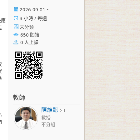
2026-09-01 ~
3 小時 / 每週
法應
未分類
能
650 閱讀
0 人上課
資
實
應
教師
陳維魁
串
教授
們
不分組