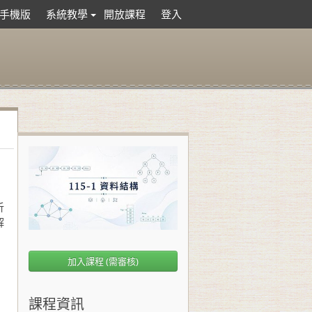
手機版
系統教學
開放課程
登入
析
解
加入課程 (需審核)
課程資訊