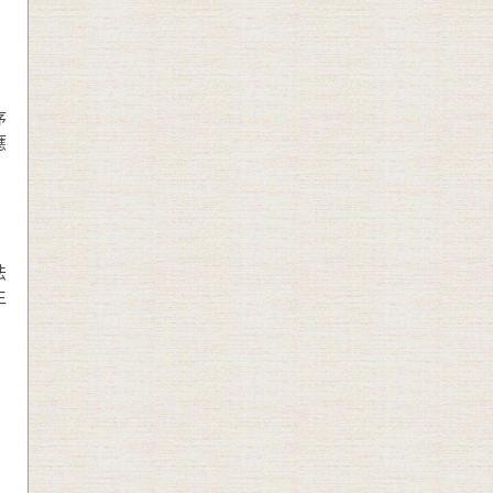
序
應
法
生