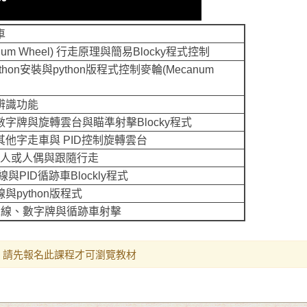
車
num Wheel)
行走原理與簡易
Blocky
程式控制
thon
安裝與
python
版程式控制麥輪
(Mecanum
辨識功能
數字牌與旋轉雲台與瞄準射擊
Blocky
程式
其他字走車與
PID
控制旋轉雲台
識人或人偶與跟隨行走
線與
PID
循跡車
Blockly
程式
線與
python
版程式
識線、數字牌與循跡車射擊
請先報名此課程才可瀏覽教材