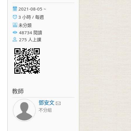
2021-08-05 ~
3 小時 / 每週
未分類
48734 閱讀
275 人上課
教師
鄧安文
不分組