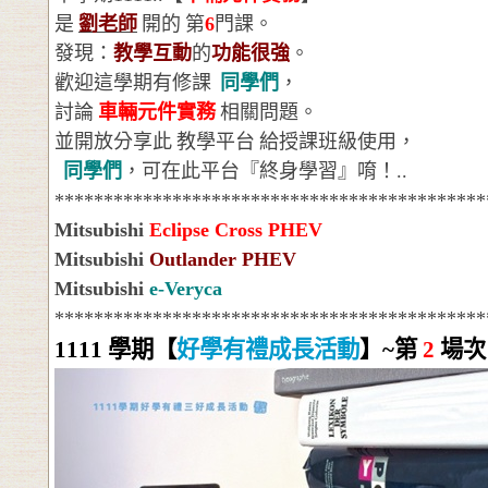
是
劉老師
開的
第
6
門課。
發現：
教學互動
的
功能很強
。
歡迎這學期有修課
同學們
，
討論
車輛元件實務
相關問題。
並開放分享此
教學平台
給授課班級使用，
同學們
，可在此平台『終身學習』唷！
..
********************************************
Mitsubishi
Eclipse Cross PHEV
Mitsubishi
Outlander PHEV
Mitsubishi
e-Veryca
********************************************
1111
學期【
好學有禮成長活動
】
~
第
2
場次