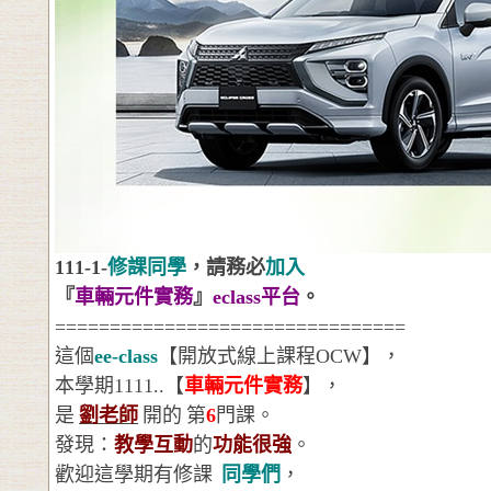
111-1-
修課同學
，請務必
加入
『
車輛元件實務
』
eclass
平台
。
================================
這個
ee-class
【開放式線上課程
OCW
】，
本學期
1111..
【
車輛元件實務
】，
是
劉老師
開的
第
6
門課。
發現：
教學互動
的
功能很強
。
歡迎這學期有修課
同學們
，