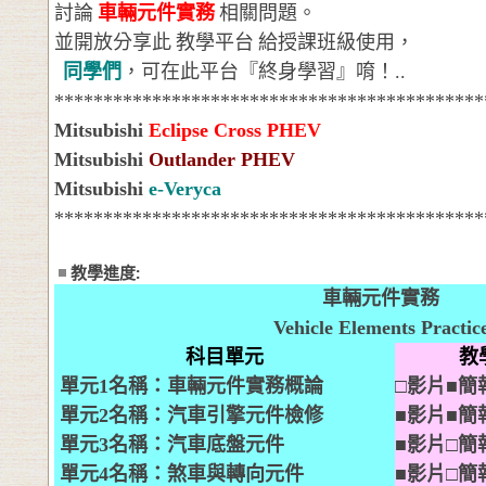
討論
車輛元件實務
相關問題。
並開放分享此
教學平台
給授課班級使用，
同學們
，可在此平台『終身學習』唷！
..
********************************************
Mitsubishi
Eclipse Cross PHEV
Mitsubishi
Outlander PHEV
Mitsubishi
e-Veryca
********************************************
教學進度:
車輛元件實務
Vehicle Elements Practic
科目單元
教
單元
1
名稱：
車輛元件實務
概論
□影片
■
簡
單元
2
名稱：
汽車引擎元件檢修
■
影片
■
簡
單元
3
名稱：
汽車底盤元件
■
影片□簡
單元
4
名稱：煞車與轉向
元件
■
影片□簡