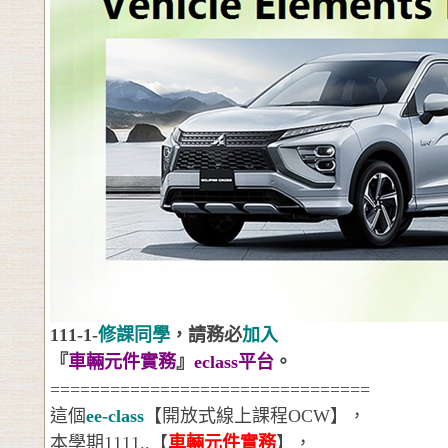
111-1-
修課同學
，請務必
加入
『
車輛元件實務
』
eclass
平台
。
================================
這個
ee-class
【開放式線上課程
OCW
】，
本學期
1111..
【
車輛元件實務
】，