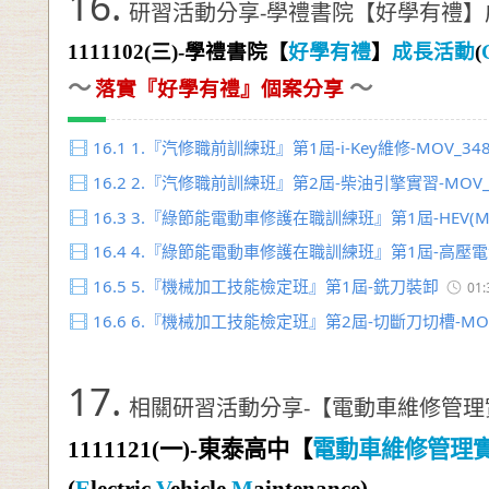
16.
研習活動分享-學禮書院【好學有禮】成長活動(
1111102(
三)-學禮書院【
好學有禮
】
成長活動
(
～
～
落實『好學有禮』個案分享
16.1
1.『汽修職前訓練班』第1屆-i-Key維修-MOV_34
16.2
2.『汽修職前訓練班』第2屆-柴油引擎實習-MOV_
16.3
3.『綠節能電動車修護在職訓練班』第1屆-HEV(MG
16.4
4.『綠節能電動車修護在職訓練班』第1屆-高壓
16.5
5.『機械加工技能檢定班』第1屆-銑刀裝卸
01:
16.6
6.『機械加工技能檢定班』第2屆-切斷刀切槽-MOV
17.
相關研習活動分享-【電動車維修管理
1111121(
一
)-
東泰高中【
電動車維修管理
(
E
lectric
V
ehicle
M
aintenance)