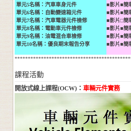
單元
5
名稱：
汽車車身元件
■
影片
■
簡
單元
6
名稱：
自動變速箱元件
■
影片
■
簡
單元
7
名稱：
汽車電器元件檢修
■
影片□簡
單元
8
名稱：
電動車元件檢修
■
影片
■
簡
單元
9
名稱：油
電混合車檢修
■
影片
■
簡
單元
10
名稱：優良期末報告分享
■
影片
■
簡
********************************************
課程活動
開放式線上課程
(OCW)
：
車輛元件實務