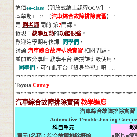
這個
ee-class
【開放式線上課程
OCW
】，
本學期
1112..
【
汽車綜合故障排除實習
】，
是
劉老師
開的
第
7
門課。
發現：
教學互動
的
功能很強
。
歡迎這學期有修課
同學們
，
討論
汽車綜合故障排除實習
相關問題。
並開放分享此
教學平台
給授課班級使用，
同學們
，可在此平台『終身學習』唷！
..
********************************************
Toyota
Camry
********************************************
汽車綜合故障排除實習
教學進度
汽車綜合故障排除實習
Automotive Troubleshooting Composi
科目單元
教
單元
1
名稱：綜合故障排除概論
■
影片■簡