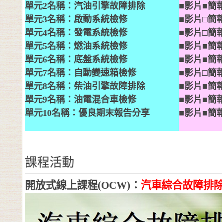
單元
2
名稱：
汽油引擎故障排除
■影片■簡
單元
3
名稱：
啟動系統檢修
■影片□簡
單元
4
名稱：發電系統檢修
■影片□簡
單元
5
名稱：燃油系統檢修
■影片■簡
單元
6
名稱：底盤系統檢修
■影片■簡
單元
7
名稱：自動變速箱檢修
■影片□簡
單元
8
名稱：柴油引擎故障排除
■影片■簡
單元
9
名稱：油電混合車檢修
■影片■簡
單元
10
名稱：優良期末報告分享
■影片■簡
課程活動
開放式線上課程(OCW)：
汽車綜合故障排