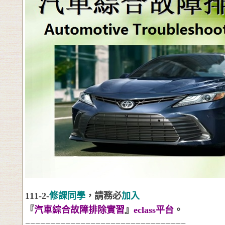
111-2-
修課同學
，請務必
加入
『
汽車綜合故障排除實習
』
eclass
平台
。
================================