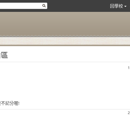
回學校
論區
1
複不記分喔!
2