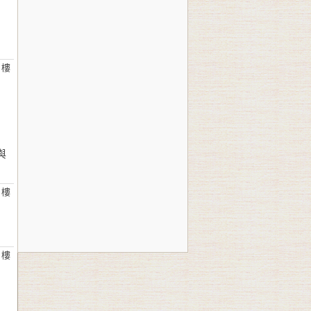
 樓
）
與
 樓
 樓