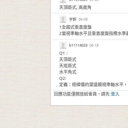
天頂距式, 高度角
宇軒
06-08
1全圓式垂直度盤
2當視準軸水平且垂直度盤指標水準
b11114033
06-18
Q1 :
天頂距式
天底距式
水平角式
Q2:
定義：經緯儀的望遠鏡視準軸水平，
回應功能僅開放給會員，請先
登入