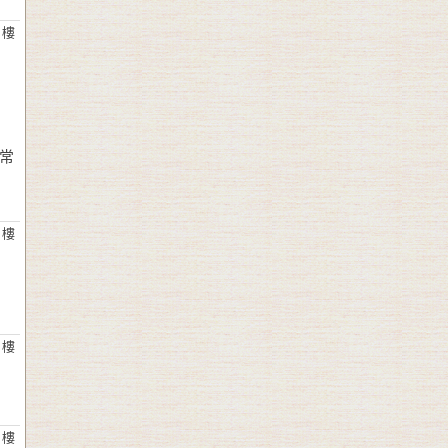
 樓
常
 樓
 樓
 樓