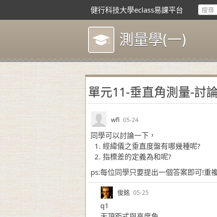
健行科技大學eclass易課平台
測量學(一)
單元11-垂直角測量-討
wfl
05-24
同學可以討論一下，
經緯儀之垂直度盤有哪幾種呢?
指標差的定義為和呢?
ps:每位同學只要提出一個答案即可!重
俊銘
05-25
q1
天頂距式與高度角