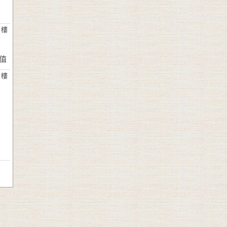
 樓
值
 樓