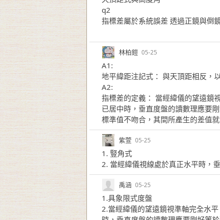
q2
指標差屬於系統誤差 透過正鏡與倒
林柏鎧
05-25
A1:
地平緯距注記式： 與天頂距相反，以
A2:
指標差的定義： 當經緯儀的望遠鏡
已居中時，垂直度盤的讀數理應要剛好
標準值不吻合，其間所產生的差值就
紫萱
05-25
1. 豎角式
2. 當經緯儀視線處於真正水平時
禹涵
05-25
1.具象限式度盤
2.當經緯儀的望遠鏡視準軸完全水
時，垂直度盤的讀數理應要剛好等於