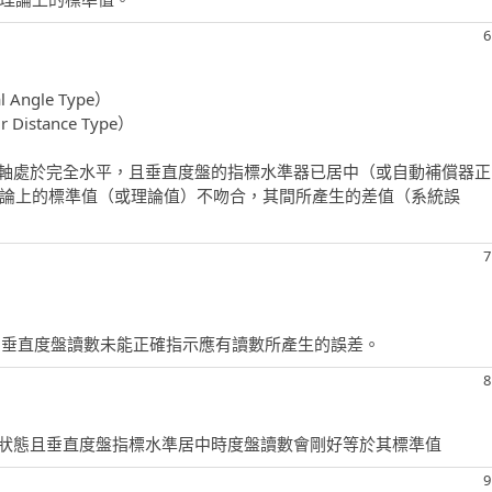
6
）
 Angle Type）
stance Type）
準軸處於完全水平，且垂直度盤的指標水準器已居中（或自動補償器正
論上的標準值（或理論值）不吻合，其間所產生的差值（系統誤
7
時，垂直度盤讀數未能正確指示應有讀數所產生的誤差。
8
行狀態且垂直度盤指標水準居中時度盤讀數會剛好等於其標準值
9