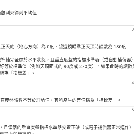
鏡觀測來得到平均值
3
正天底（地心方向）為 0度，望遠鏡瞄準正天頂時讀數為 180度
視準軸完全處於水平狀態，且垂直度盤的指標水準器（或自動補償器
等於標準值（例如天頂距式的 90度或 270度）。如果此時的讀數
稱為「指標差」。
4
，垂直度盤讀數不等於理論值，其所產生的差值稱為「指標差」。
5
平，且儀器的垂直度盤指標水準器安置正確（或電子補償器正常運作）
理論上的標準值。