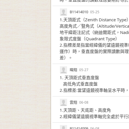
B11414010
05-25
1.天頂距式（Zenith Distance Type
高度角式／豎角式（Altitude/Vertical
地平緯距注記式（納迪爾距式，Nadir Di
象限式度盤（Quadrant Type）
2.指標差是指當經緯儀的望遠鏡視
運作）時，垂直度盤的實際讀數與理
差）。
暐翔
05-27
1. 天頂距式垂直度盤
高低角式垂直度盤
2.指標差:當望遠鏡視準軸呈水平
雲翔
06-08
1.天頂距、天底距、高度角
2.經緯儀望遠鏡視準軸完全處於平
B11414009
06-08