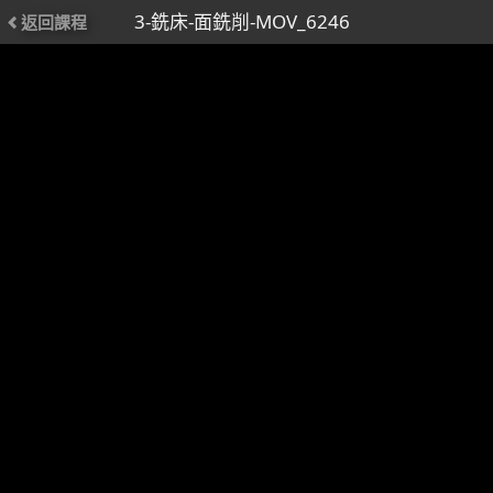
3-銑床-面銑削-MOV_6246
返回課程