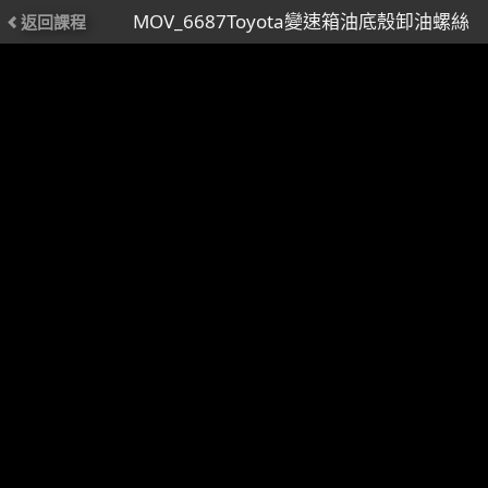
MOV_6687Toyota變速箱油底殼卸油螺絲
返回課程