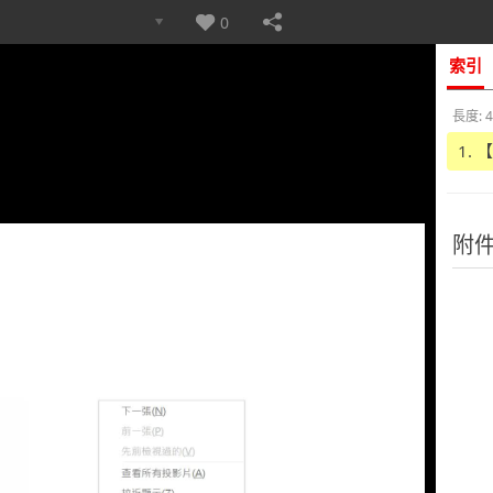
0
索引
長度: 4
1.
附