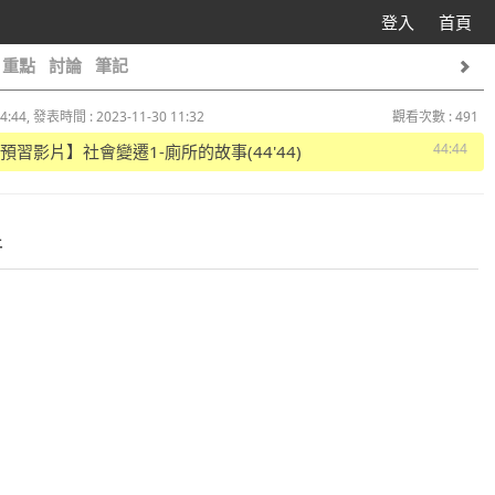
登入
首頁
重點
討論
筆記
4:44, 發表時間 : 2023-11-30 11:32
觀看次數 : 491
44:44
 【預習影片】社會變遷1-廁所的故事(44'44)
件