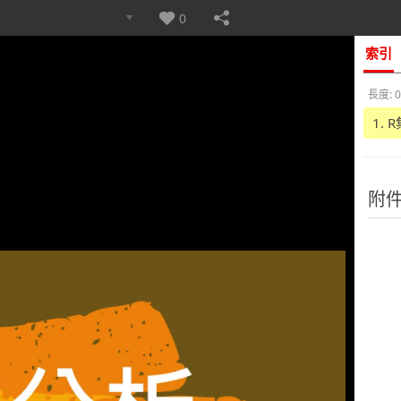
0
索引
長度: 0
1.
附