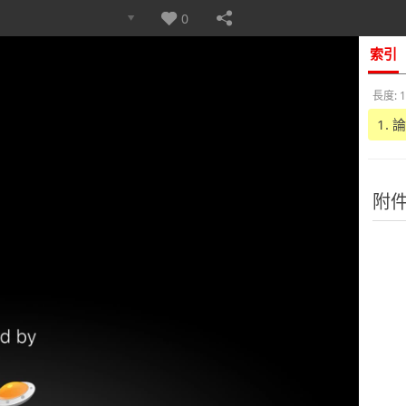
0
索引
長度: 1
1.
附