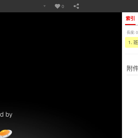
0
索引
長度: 0
1.
附