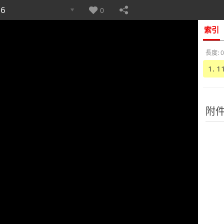
6
0
索引
長度: 0
1. 
附