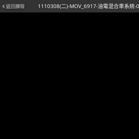
1110308(二)-MOV_6917-油電混合車系統-0
返回課程