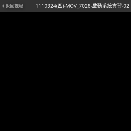
1110324(四)-MOV_7028-啟動系統實習-02
返回課程