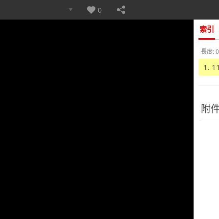
0
索引
長度: 0
1. 
附