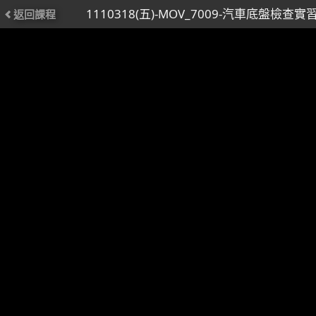
1110318(五)-MOV_7009-汽車底盤檢查實習
返回課程