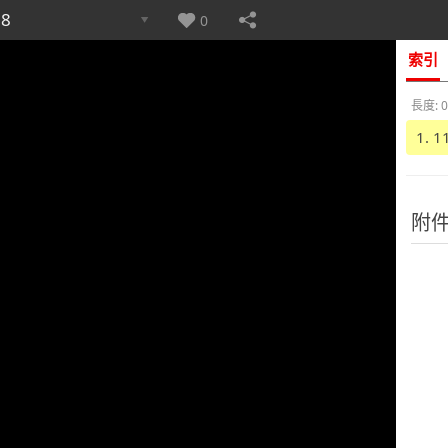
8
0
索引
長度: 0
1. 
附