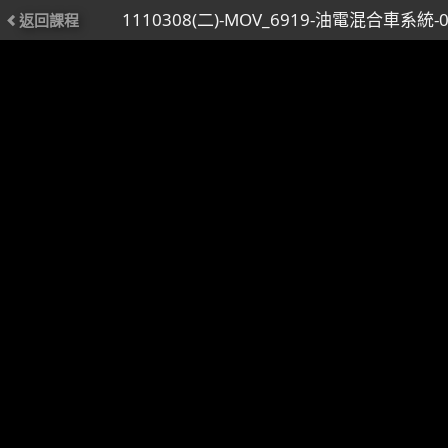
1110308(二)-MOV_6919-油電混合車系統-0
返回課程